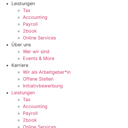
Zum
Leistungen
Inhalt
Tax
wechseln
Accounting
Payroll
2book
Online Services
Über uns
Wer wir sind
Events & More
Karriere
Wir als Arbeitgeber*in
Offene Stellen
Initiativbewerbung
Leistungen
Tax
Accounting
Payroll
2book
Online Services