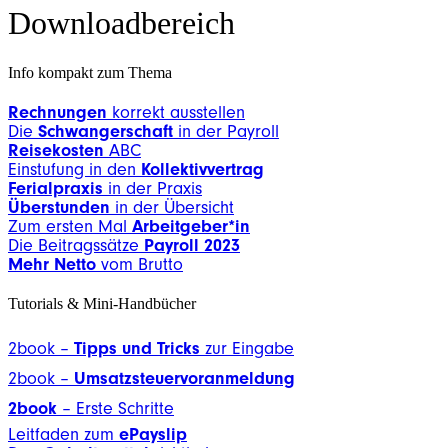
Downloadbereich
Info kompakt zum Thema
Rechnungen
korrekt ausstellen
Die
Schwangerschaft
in der Payroll
Reisekosten
ABC
Einstufung in den
Kollektivvertrag
Ferialpraxis
in der Praxis
Überstunden
in der Übersicht
Zum ersten Mal
Arbeitgeber*in
Die Beitragssätze
Payroll 2023
Mehr Netto
vom Brutto
Tutorials & Mini-Handbücher
2book –
Tipps und Tricks
zur Eingabe
2book –
Umsatzsteuervoranmeldung
2book
– Erste Schritte
Leitfaden zum
ePayslip