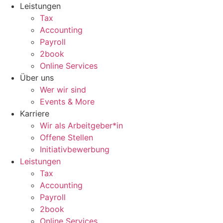
Zum
Leistungen
Inhalt
Tax
wechseln
Accounting
Payroll
2book
Online Services
Über uns
Wer wir sind
Events & More
Karriere
Wir als Arbeitgeber*in
Offene Stellen
Initiativbewerbung
Leistungen
Tax
Accounting
Payroll
2book
Online Services