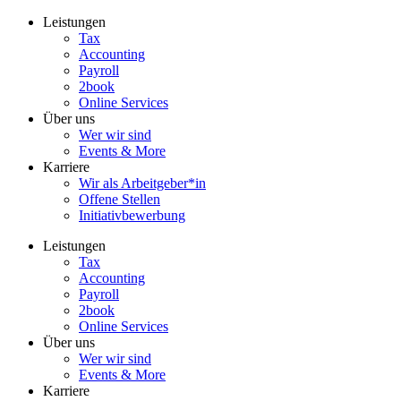
Zum
Leistungen
Inhalt
Tax
wechseln
Accounting
Payroll
2book
Online Services
Über uns
Wer wir sind
Events & More
Karriere
Wir als Arbeitgeber*in
Offene Stellen
Initiativbewerbung
Leistungen
Tax
Accounting
Payroll
2book
Online Services
Über uns
Wer wir sind
Events & More
Karriere