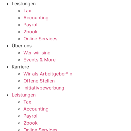
Zum
Leistungen
Inhalt
Tax
wechseln
Accounting
Payroll
2book
Online Services
Über uns
Wer wir sind
Events & More
Karriere
Wir als Arbeitgeber*in
Offene Stellen
Initiativbewerbung
Leistungen
Tax
Accounting
Payroll
2book
Online Services