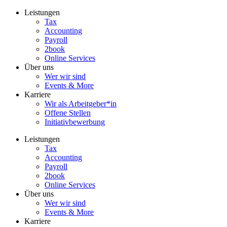
Zum
Leistungen
Inhalt
Tax
wechseln
Accounting
Payroll
2book
Online Services
Über uns
Wer wir sind
Events & More
Karriere
Wir als Arbeitgeber*in
Offene Stellen
Initiativbewerbung
Leistungen
Tax
Accounting
Payroll
2book
Online Services
Über uns
Wer wir sind
Events & More
Karriere