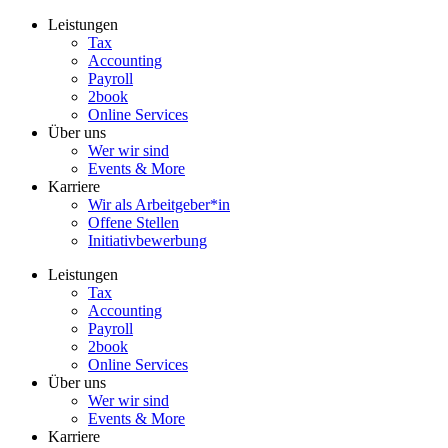
Zum
Leistungen
Inhalt
Tax
wechseln
Accounting
Payroll
2book
Online Services
Über uns
Wer wir sind
Events & More
Karriere
Wir als Arbeitgeber*in
Offene Stellen
Initiativbewerbung
Leistungen
Tax
Accounting
Payroll
2book
Online Services
Über uns
Wer wir sind
Events & More
Karriere