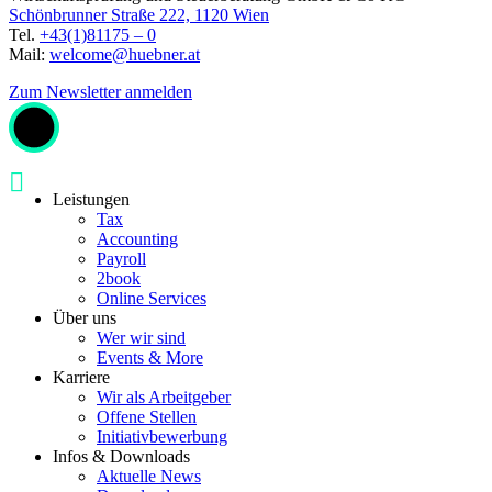
Schönbrunner Straße 222, 1120 Wien
Tel.
+43(1)81175 – 0
Mail:
welcome@huebner.at
Zum Newsletter anmelden
Leistungen
Tax
Accounting
Payroll
2book
Online Services
Über uns
Wer wir sind
Events & More
Karriere
Wir als Arbeitgeber
Offene Stellen
Initiativbewerbung
Infos & Downloads
Aktuelle News