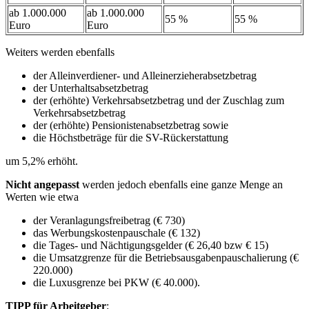
ab 1.000.000
ab 1.000.000
55 %
55 %
Euro
Euro
Weiters werden ebenfalls
der Alleinverdiener- und Alleinerzieherabsetzbetrag
der Unterhaltsabsetzbetrag
der (erhöhte) Verkehrsabsetzbetrag und der Zuschlag zum
Verkehrsabsetzbetrag
der (erhöhte) Pension­isten­­absetzbetrag sowie
die Höchstbeträge für die SV-Rückerstattung
um 5,2% erhöht.
Nicht angepasst
werden jedoch ebenfalls eine ganze Menge an
Werten wie etwa
der Veranlagungsfreibetrag (€ 730)
das Werbungs­kostenpauschale (€ 132)
die Tages- und Nächtigungsgelder (€ 26,40 bzw € 15)
die Umsatzgrenze für die Betriebsausgabenpauschalierung (€
220.000)
die Luxusgrenze bei PKW (€ 40.000).
TIPP für Arbeitgeber
: