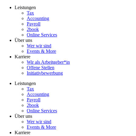
Zum
Leistungen
Inhalt
Tax
wechseln
Accounting
Payroll
2book
Online Services
Über uns
Wer wir sind
Events & More
Karriere
Wir als Arbeitgeber*in
Offene Stellen
Initiativbewerbung
Leistungen
Tax
Accounting
Payroll
2book
Online Services
Über uns
Wer wir sind
Events & More
Karriere