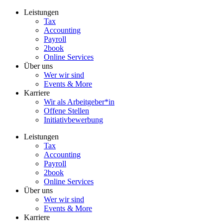
Zum
Leistungen
Inhalt
Tax
wechseln
Accounting
Payroll
2book
Online Services
Über uns
Wer wir sind
Events & More
Karriere
Wir als Arbeitgeber*in
Offene Stellen
Initiativbewerbung
Leistungen
Tax
Accounting
Payroll
2book
Online Services
Über uns
Wer wir sind
Events & More
Karriere