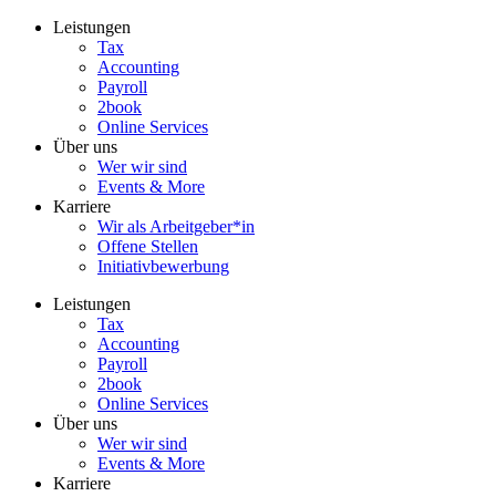
Zum
Leistungen
Inhalt
Tax
wechseln
Accounting
Payroll
2book
Online Services
Über uns
Wer wir sind
Events & More
Karriere
Wir als Arbeitgeber*in
Offene Stellen
Initiativbewerbung
Leistungen
Tax
Accounting
Payroll
2book
Online Services
Über uns
Wer wir sind
Events & More
Karriere