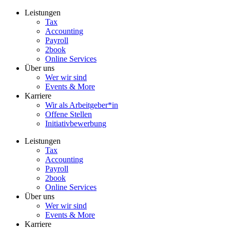
Zum
Leistungen
Inhalt
Tax
wechseln
Accounting
Payroll
2book
Online Services
Über uns
Wer wir sind
Events & More
Karriere
Wir als Arbeitgeber*in
Offene Stellen
Initiativbewerbung
Leistungen
Tax
Accounting
Payroll
2book
Online Services
Über uns
Wer wir sind
Events & More
Karriere