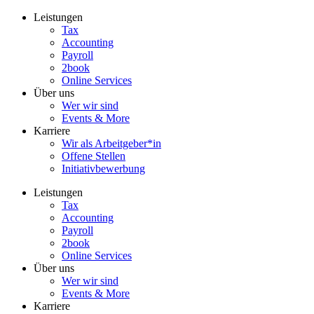
Zum
Leistungen
Inhalt
Tax
wechseln
Accounting
Payroll
2book
Online Services
Über uns
Wer wir sind
Events & More
Karriere
Wir als Arbeitgeber*in
Offene Stellen
Initiativbewerbung
Leistungen
Tax
Accounting
Payroll
2book
Online Services
Über uns
Wer wir sind
Events & More
Karriere