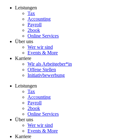
Zum
Leistungen
Inhalt
Tax
wechseln
Accounting
Payroll
2book
Online Services
Über uns
Wer wir sind
Events & More
Karriere
Wir als Arbeitgeber*in
Offene Stellen
Initiativbewerbung
Leistungen
Tax
Accounting
Payroll
2book
Online Services
Über uns
Wer wir sind
Events & More
Karriere