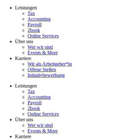
Zum
Leistungen
Inhalt
Tax
wechseln
Accounting
Payroll
2book
Online Services
Über uns
Wer wir sind
Events & More
Karriere
Wir als Arbeitgeber*in
Offene Stellen
Initiativbewerbung
Leistungen
Tax
Accounting
Payroll
2book
Online Services
Über uns
Wer wir sind
Events & More
Karriere