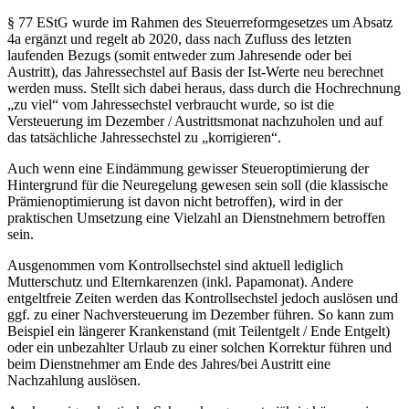
§ 77 EStG wurde im Rahmen des Steuerreformgesetzes um Absatz
4a ergänzt und regelt ab 2020, dass nach Zufluss des letzten
laufenden Bezugs (somit entweder zum Jahresende oder bei
Austritt), das Jahressechstel auf Basis der Ist-Werte neu berechnet
werden muss. Stellt sich dabei heraus, dass durch die Hochrechnung
„zu viel“ vom Jahressechstel verbraucht wurde, so ist die
Versteuerung im Dezember / Austrittsmonat nachzuholen und auf
das tatsächliche Jahressechstel zu „korrigieren“.
Auch wenn eine Eindämmung gewisser Steueroptimierung der
Hintergrund für die Neuregelung gewesen sein soll (die klassische
Prämienoptimierung ist davon nicht betroffen), wird in der
praktischen Umsetzung eine Vielzahl an Dienstnehmern betroffen
sein.
Ausgenommen vom Kontrollsechstel sind aktuell lediglich
Mutterschutz und Elternkarenzen (inkl. Papamonat). Andere
entgeltfreie Zeiten werden das Kontrollsechstel jedoch auslösen und
ggf. zu einer Nachversteuerung im Dezember führen. So kann zum
Beispiel ein längerer Krankenstand (mit Teilentgelt / Ende Entgelt)
oder ein unbezahlter Urlaub zu einer solchen Korrektur führen und
beim Dienstnehmer am Ende des Jahres/bei Austritt eine
Nachzahlung auslösen.