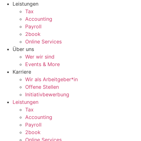
Zum
Leistungen
Inhalt
Tax
wechseln
Accounting
Payroll
2book
Online Services
Über uns
Wer wir sind
Events & More
Karriere
Wir als Arbeitgeber*in
Offene Stellen
Initiativbewerbung
Leistungen
Tax
Accounting
Payroll
2book
Online Services