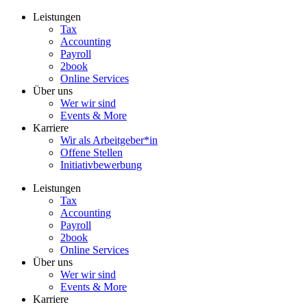
Zum
Leistungen
Inhalt
Tax
wechseln
Accounting
Payroll
2book
Online Services
Über uns
Wer wir sind
Events & More
Karriere
Wir als Arbeitgeber*in
Offene Stellen
Initiativbewerbung
Leistungen
Tax
Accounting
Payroll
2book
Online Services
Über uns
Wer wir sind
Events & More
Karriere