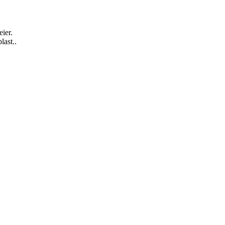
ier.
last..