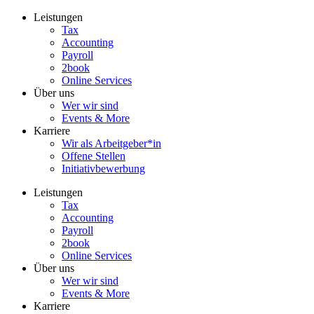
Zum
Leistungen
Inhalt
Tax
wechseln
Accounting
Payroll
2book
Online Services
Über uns
Wer wir sind
Events & More
Karriere
Wir als Arbeitgeber*in
Offene Stellen
Initiativbewerbung
Leistungen
Tax
Accounting
Payroll
2book
Online Services
Über uns
Wer wir sind
Events & More
Karriere