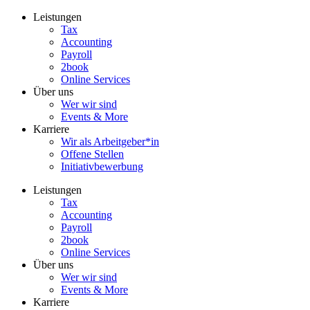
Zum
Leistungen
Inhalt
Tax
wechseln
Accounting
Payroll
2book
Online Services
Über uns
Wer wir sind
Events & More
Karriere
Wir als Arbeitgeber*in
Offene Stellen
Initiativbewerbung
Leistungen
Tax
Accounting
Payroll
2book
Online Services
Über uns
Wer wir sind
Events & More
Karriere