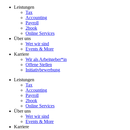
Zum
Leistungen
Inhalt
Tax
wechseln
Accounting
Payroll
2book
Online Services
Über uns
Wer wir sind
Events & More
Karriere
Wir als Arbeitgeber*in
Offene Stellen
Initiativbewerbung
Leistungen
Tax
Accounting
Payroll
2book
Online Services
Über uns
Wer wir sind
Events & More
Karriere