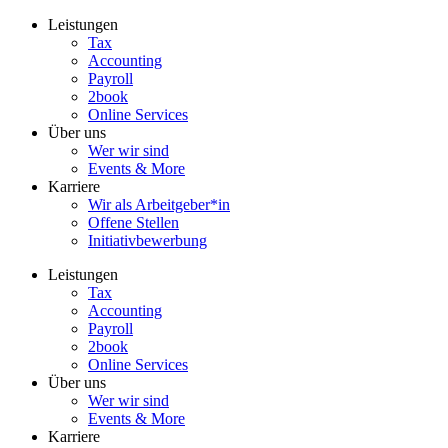
Zum
Leistungen
Inhalt
Tax
wechseln
Accounting
Payroll
2book
Online Services
Über uns
Wer wir sind
Events & More
Karriere
Wir als Arbeitgeber*in
Offene Stellen
Initiativbewerbung
Leistungen
Tax
Accounting
Payroll
2book
Online Services
Über uns
Wer wir sind
Events & More
Karriere