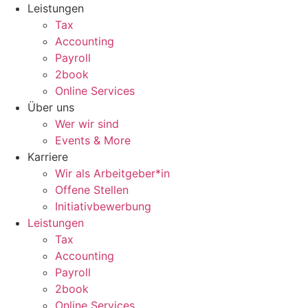
Zum
Leistungen
Inhalt
Tax
wechseln
Accounting
Payroll
2book
Online Services
Über uns
Wer wir sind
Events & More
Karriere
Wir als Arbeitgeber*in
Offene Stellen
Initiativbewerbung
Leistungen
Tax
Accounting
Payroll
2book
Online Services