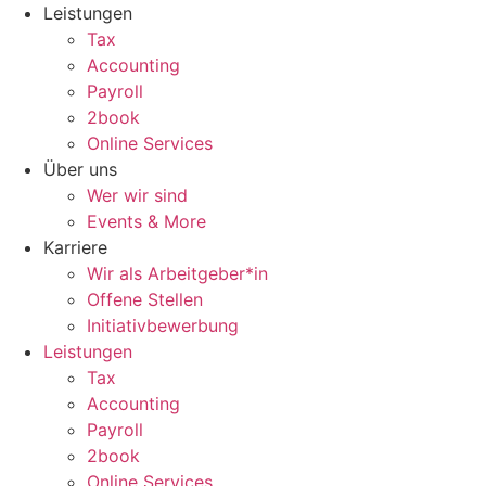
Zum
Leistungen
Inhalt
Tax
wechseln
Accounting
Payroll
2book
Online Services
Über uns
Wer wir sind
Events & More
Karriere
Wir als Arbeitgeber*in
Offene Stellen
Initiativbewerbung
Leistungen
Tax
Accounting
Payroll
2book
Online Services