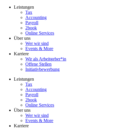
Zum
Leistungen
Inhalt
Tax
wechseln
Accounting
Payroll
2book
Online Services
Über uns
Wer wir sind
Events & More
Karriere
Wir als Arbeitgeber*in
Offene Stellen
Initiativbewerbung
Leistungen
Tax
Accounting
Payroll
2book
Online Services
Über uns
Wer wir sind
Events & More
Karriere