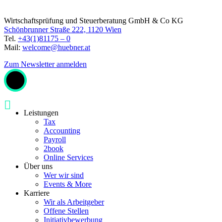
Wirtschaftsprüfung und Steuerberatung GmbH & Co KG
Schönbrunner Straße 222, 1120 Wien
Tel.
+43(1)81175 – 0
Mail:
welcome@huebner.at
Zum Newsletter anmelden
Leistungen
Tax
Accounting
Payroll
2book
Online Services
Über uns
Wer wir sind
Events & More
Karriere
Wir als Arbeitgeber
Offene Stellen
Initiativbewerbung