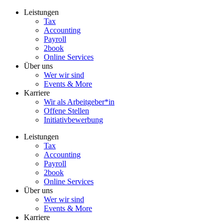
Zum
Leistungen
Inhalt
Tax
wechseln
Accounting
Payroll
2book
Online Services
Über uns
Wer wir sind
Events & More
Karriere
Wir als Arbeitgeber*in
Offene Stellen
Initiativbewerbung
Leistungen
Tax
Accounting
Payroll
2book
Online Services
Über uns
Wer wir sind
Events & More
Karriere