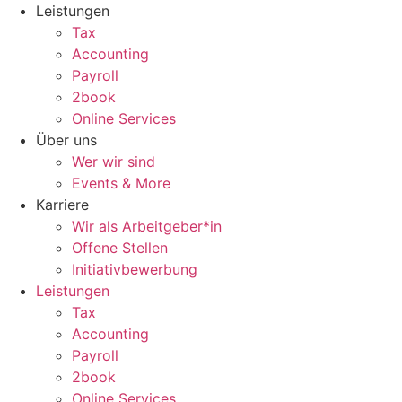
Zum
Leistungen
Inhalt
Tax
wechseln
Accounting
Payroll
2book
Online Services
Über uns
Wer wir sind
Events & More
Karriere
Wir als Arbeitgeber*in
Offene Stellen
Initiativbewerbung
Leistungen
Tax
Accounting
Payroll
2book
Online Services