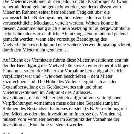
Die Mieterinvestitionen dürfen jedoch nicht als sofortiger Aufwand
steuermindernd geltend gemacht werden, sondern müssen vom
Mieter im Rahmen seiner betrieblichen Tätigkeit über die
voraussichtliche Nutzungsdauer, höchstens jedoch auf die
voraussichtliche Mietdauer, verteilt werden. Weiters könnte in
diesem Zusammenhang auch eine Absetzung für außergewöhnliche
technische oder wirtschaftliche Abnutzung steuermindernd geltend
gemacht werden, wenn eine vorzeitige Beendigung des
Mietverhältnisses erfolgt und eine weitere Verwendungsmöglichkeit
durch den Mieter nicht gegeben ist.
Auf Ebene des Vermieters führen diese Mieterinvestitionen erst mit
der der Beendigung des Mietverhältnisses zu einer steuerpflichtigen
Einnahme, sofern der Mieter zur Vornahme berechtigt aber nicht
verpflichtet war und – wie oben beschrieben – dem Mieter
zuzurechnen sind. Die Höhe des Vorteiles ergibt sich aus der
Gegenüberstellung des Gebäudewertes mit und ohne
Mieterinvestitionen im Zeitpunkt des Zuflusses.
Investitionen, die der Mieter jedoch aufgrund von vertraglichen
Verpflichtungen vornehmen muss oder eine Gegenleistung im
Rahmen des Bestandsverhältnisses darstellt (z.B. Verrechnung mit
dem Mietzins oder eine Investition im Interesse des Vermieters),
müssen vom Vermieter bereits im Zeitpunkt der Vornahme der
Investition als Einnahme versteuert werden.