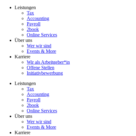
Zum
Leistungen
Inhalt
Tax
wechseln
Accounting
Payroll
2book
Online Services
Über uns
Wer wir sind
Events & More
Karriere
Wir als Arbeitgeber*in
Offene Stellen
Initiativbewerbung
Leistungen
Tax
Accounting
Payroll
2book
Online Services
Über uns
Wer wir sind
Events & More
Karriere