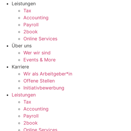
Zum
Leistungen
Inhalt
Tax
wechseln
Accounting
Payroll
2book
Online Services
Über uns
Wer wir sind
Events & More
Karriere
Wir als Arbeitgeber*in
Offene Stellen
Initiativbewerbung
Leistungen
Tax
Accounting
Payroll
2book
Online Services