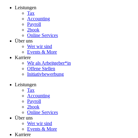
Zum
Leistungen
Inhalt
Tax
wechseln
Accounting
Payroll
2book
Online Services
Über uns
Wer wir sind
Events & More
Karriere
Wir als Arbeitgeber*in
Offene Stellen
Initiativbewerbung
Leistungen
Tax
Accounting
Payroll
2book
Online Services
Über uns
Wer wir sind
Events & More
Karriere