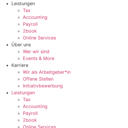
Zum
Leistungen
Inhalt
Tax
wechseln
Accounting
Payroll
2book
Online Services
Über uns
Wer wir sind
Events & More
Karriere
Wir als Arbeitgeber*in
Offene Stellen
Initiativbewerbung
Leistungen
Tax
Accounting
Payroll
2book
Online Services