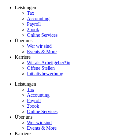
Zum
Leistungen
Inhalt
Tax
wechseln
Accounting
Payroll
2book
Online Services
Über uns
Wer wir sind
Events & More
Karriere
Wir als Arbeitgeber*in
Offene Stellen
Initiativbewerbung
Leistungen
Tax
Accounting
Payroll
2book
Online Services
Über uns
Wer wir sind
Events & More
Karriere