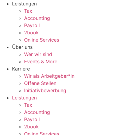
Zum
Leistungen
Inhalt
Tax
wechseln
Accounting
Payroll
2book
Online Services
Über uns
Wer wir sind
Events & More
Karriere
Wir als Arbeitgeber*in
Offene Stellen
Initiativbewerbung
Leistungen
Tax
Accounting
Payroll
2book
Online Services