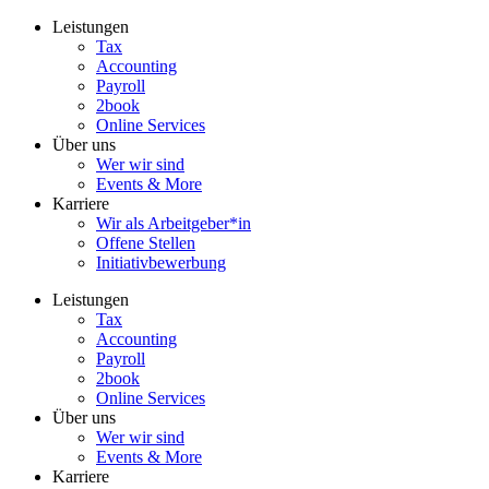
Zum
Leistungen
Inhalt
Tax
wechseln
Accounting
Payroll
2book
Online Services
Über uns
Wer wir sind
Events & More
Karriere
Wir als Arbeitgeber*in
Offene Stellen
Initiativbewerbung
Leistungen
Tax
Accounting
Payroll
2book
Online Services
Über uns
Wer wir sind
Events & More
Karriere