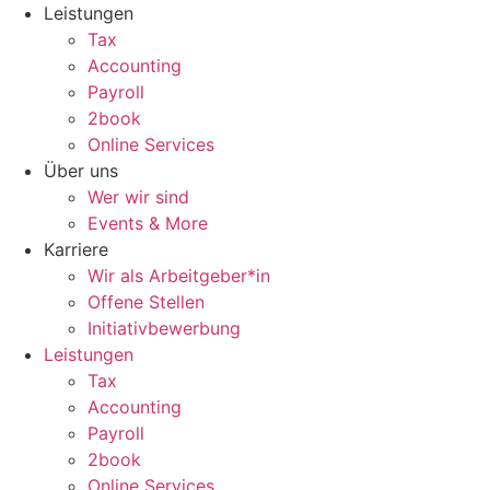
Zum
Leistungen
Inhalt
Tax
wechseln
Accounting
Payroll
2book
Online Services
Über uns
Wer wir sind
Events & More
Karriere
Wir als Arbeitgeber*in
Offene Stellen
Initiativbewerbung
Leistungen
Tax
Accounting
Payroll
2book
Online Services