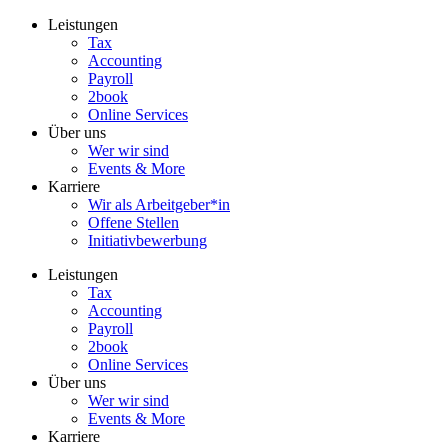
Zum
Leistungen
Inhalt
Tax
wechseln
Accounting
Payroll
2book
Online Services
Über uns
Wer wir sind
Events & More
Karriere
Wir als Arbeitgeber*in
Offene Stellen
Initiativbewerbung
Leistungen
Tax
Accounting
Payroll
2book
Online Services
Über uns
Wer wir sind
Events & More
Karriere