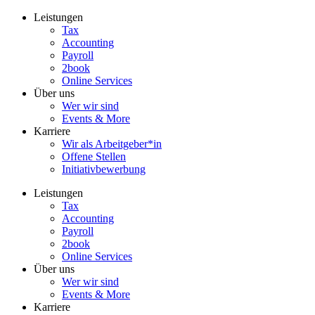
Zum
Leistungen
Inhalt
Tax
wechseln
Accounting
Payroll
2book
Online Services
Über uns
Wer wir sind
Events & More
Karriere
Wir als Arbeitgeber*in
Offene Stellen
Initiativbewerbung
Leistungen
Tax
Accounting
Payroll
2book
Online Services
Über uns
Wer wir sind
Events & More
Karriere