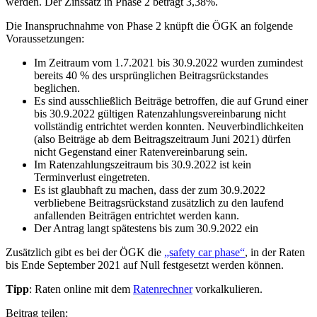
werden. Der Zinssatz in Phase 2 beträgt 3,38%.
Die Inanspruchnahme von Phase 2 knüpft die ÖGK an folgende
Voraussetzungen:
Im Zeitraum vom 1.7.2021 bis 30.9.2022 wurden zumindest
bereits 40 % des ursprünglichen Beitragsrückstandes
beglichen.
Es sind ausschließlich Beiträge betroffen, die auf Grund einer
bis 30.9.2022 gültigen Ratenzahlungsvereinbarung nicht
vollständig entrichtet werden konnten. Neuverbindlichkeiten
(also Beiträge ab dem Beitragszeitraum Juni 2021) dürfen
nicht Gegenstand einer Ratenvereinbarung sein.
Im Ratenzahlungszeitraum bis 30.9.2022 ist kein
Terminverlust eingetreten.
Es ist glaubhaft zu machen, dass der zum 30.9.2022
verbliebene Beitragsrückstand zusätzlich zu den laufend
anfallenden Beiträgen entrichtet werden kann.
Der Antrag langt spätestens bis zum 30.9.2022 ein
Zusätzlich gibt es bei der ÖGK die
„safety car phase“
, in der Raten
bis Ende September 2021 auf Null festgesetzt werden können.
Tipp
: Raten online mit dem
Ratenrechner
vorkalkulieren.
Beitrag teilen: