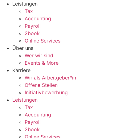
Zum
Leistungen
Inhalt
Tax
wechseln
Accounting
Payroll
2book
Online Services
Über uns
Wer wir sind
Events & More
Karriere
Wir als Arbeitgeber*in
Offene Stellen
Initiativbewerbung
Leistungen
Tax
Accounting
Payroll
2book
Online Services