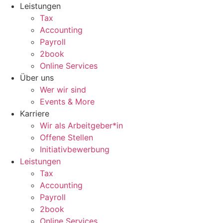
Zum
Leistungen
Inhalt
Tax
wechseln
Accounting
Payroll
2book
Online Services
Über uns
Wer wir sind
Events & More
Karriere
Wir als Arbeitgeber*in
Offene Stellen
Initiativbewerbung
Leistungen
Tax
Accounting
Payroll
2book
Online Services