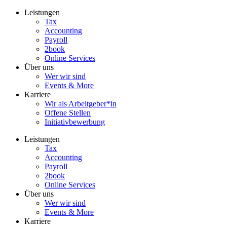
Zum
Leistungen
Inhalt
Tax
wechseln
Accounting
Payroll
2book
Online Services
Über uns
Wer wir sind
Events & More
Karriere
Wir als Arbeitgeber*in
Offene Stellen
Initiativbewerbung
Leistungen
Tax
Accounting
Payroll
2book
Online Services
Über uns
Wer wir sind
Events & More
Karriere