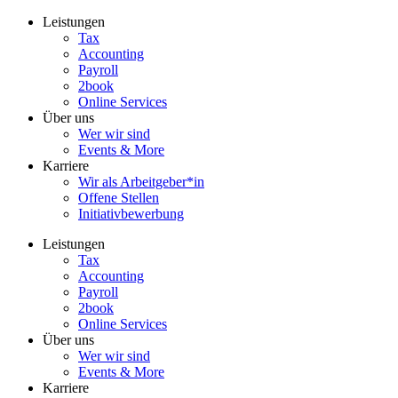
Zum
Leistungen
Inhalt
Tax
wechseln
Accounting
Payroll
2book
Online Services
Über uns
Wer wir sind
Events & More
Karriere
Wir als Arbeitgeber*in
Offene Stellen
Initiativbewerbung
Leistungen
Tax
Accounting
Payroll
2book
Online Services
Über uns
Wer wir sind
Events & More
Karriere