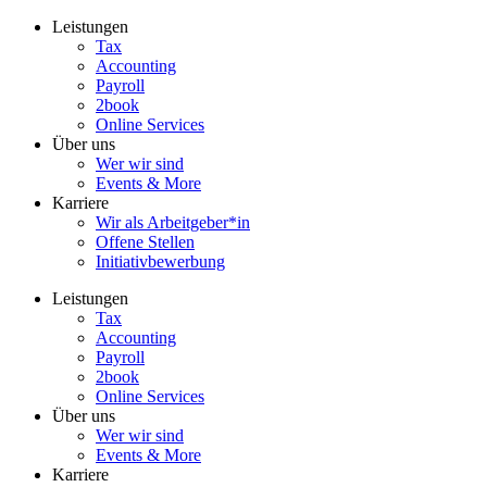
Zum
Leistungen
Inhalt
Tax
wechseln
Accounting
Payroll
2book
Online Services
Über uns
Wer wir sind
Events & More
Karriere
Wir als Arbeitgeber*in
Offene Stellen
Initiativbewerbung
Leistungen
Tax
Accounting
Payroll
2book
Online Services
Über uns
Wer wir sind
Events & More
Karriere