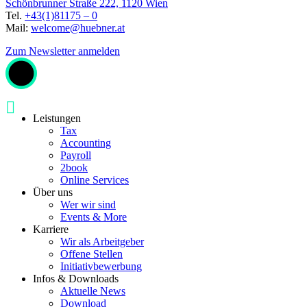
Schönbrunner Straße 222, 1120 Wien
Tel.
+43(1)81175 – 0
Mail:
welcome@huebner.at
Zum Newsletter anmelden
Leistungen
Tax
Accounting
Payroll
2book
Online Services
Über uns
Wer wir sind
Events & More
Karriere
Wir als Arbeitgeber
Offene Stellen
Initiativbewerbung
Infos & Downloads
Aktuelle News
Download