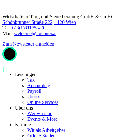
Wirtschaftsprüfung und Steuerberatung GmbH & Co KG
Schönbrunner Straße 222, 1120 Wien
Tel.
+43(1)81175 – 0
Mail:
welcome@huebner.at
Zum Newsletter anmelden
Leistungen
Tax
Accounting
Payroll
2book
Online Services
Über uns
Wer wir sind
Events & More
Karriere
Wir als Arbeitgeber
Offene Stellen