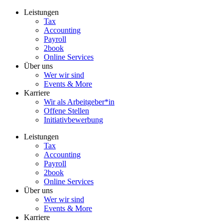
Zum
Leistungen
Inhalt
Tax
wechseln
Accounting
Payroll
2book
Online Services
Über uns
Wer wir sind
Events & More
Karriere
Wir als Arbeitgeber*in
Offene Stellen
Initiativbewerbung
Leistungen
Tax
Accounting
Payroll
2book
Online Services
Über uns
Wer wir sind
Events & More
Karriere