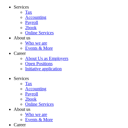
Skip
Services
to
Tax
content
Accounting
Payroll
2book
Online Services
About us
Who we are
Events & More
Career
About Us as Employers
Open Positions
Initiative application
Services
Tax
Accounting
Payroll
2book
Online Services
About us
Who we are
Events & More
Career